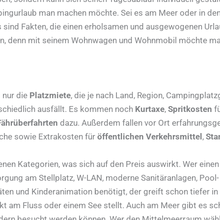
ampingurlaub man machen möchte. Sei es am Meer oder in 
das sind Fakten, die einen erholsamen und ausgewogenen U
 an, denn mit seinem Wohnwagen und Wohnmobil möchte man
 nur die
Platzmiete
, die je nach Land, Region, Campingplat
rschiedlich ausfällt. Es kommen noch
Kurtaxe
,
Spritkosten
fü
Fährüberfahrten
dazu. Außerdem fallen vor Ort erfahrungs
he sowie Extrakosten für
öffentlichen Verkehrsmittel
,
Sta
nen Kategorien, was sich auf den Preis auswirkt. Wer einen 
rgung am Stellplatz, W-LAN, moderne Sanitäranlagen, Pool-
en und Kinderanimation benötigt, der greift schon tiefer in
kt am Fluss oder einem See stellt. Auch am Meer gibt es sch
ern besucht werden können. Wer den Mittelmeerraum wählt,