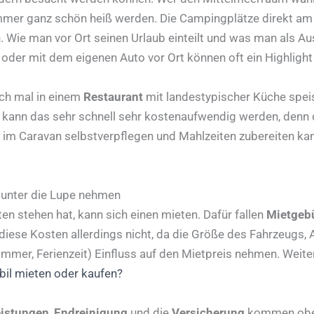
mmer ganz schön heiß werden. Die Campingplätze direkt am
Wie man vor Ort seinen Urlaub einteilt und was man als Ausf
oder mit dem eigenen Auto vor Ort können oft ein Highlight 
uch mal in einem
Restaurant
mit landestypischer Küche spei
kann das sehr schnell sehr kostenaufwendig werden, denn 
ch im Caravan selbstverpflegen und Mahlzeiten zubereiten ka
 unter die Lupe nehmen
n stehen hat, kann sich einen mieten. Dafür fallen
Mietgeb
 diese Kosten allerdings nicht, da die Größe des Fahrzeugs,
mmer, Ferienzeit) Einfluss auf den Mietpreis nehmen. Weit
 mieten oder kaufen?
eistungen
,
Endreinigung
und die
Versicherung
kommen oben 