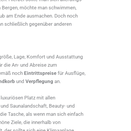
den Bergen, möchte man schwimmen,
rlaub am Ende ausmachen. Doch noch
 schließlich gegenüber anderen
zgröße, Lage, Komfort und Ausstattung
r die An- und Abreise zum
gemäß noch
Eintrittspreise
für Ausflüge,
ndkorb
und
Verpflegung
an.
luxuriösen Platz mit allen
 und Saunalandschaft, Beauty- und
 die Tasche, als wenn man sich einfach
öne Ziele, die innerhalb von
 der sollte sich eine Klimaanlage